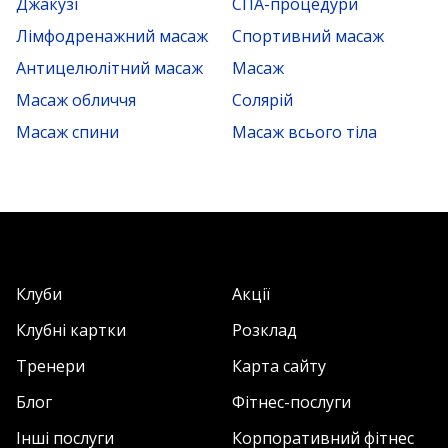
Джакузі
СПА-процедури
Лімфодренажний масаж
Спортивний масаж
Антицелюлітний масаж
Масаж
Масаж обличчя
Солярій
Масаж спини
Масаж всього тіла
Клуби
Акції
Клубні картки
Розклад
Тренери
Карта сайту
Блог
Фітнес-послуги
Інші послуги
Корпоративний фітнес