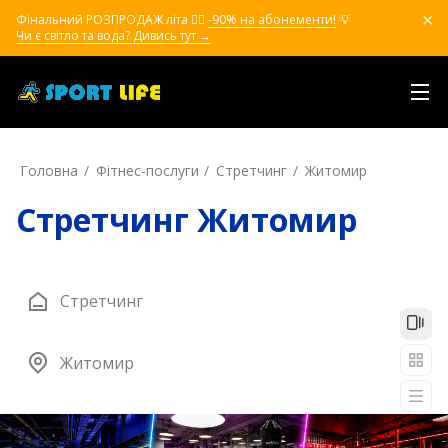
Фінальний РОЗПРОДАЖ літа ❤️‍🔥
-90% на абонементи!
💡
Чи є світло та вода? Дивись тут →
Головна
Фітнес-послуги
Стретчинг
Житомир
Стретчинг Житомир
Стретчинг
Житомир