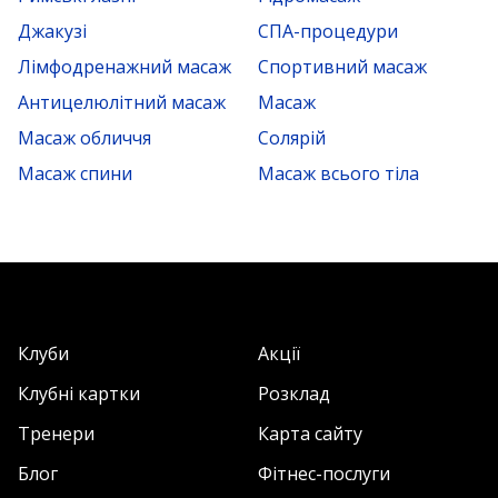
Джакузі
СПА-процедури
Лімфодренажний масаж
Спортивний масаж
Антицелюлітний масаж
Масаж
Масаж обличчя
Солярій
Масаж спини
Масаж всього тіла
Клуби
Акції
Клубні картки
Розклад
Тренери
Карта сайту
Блог
Фітнес-послуги