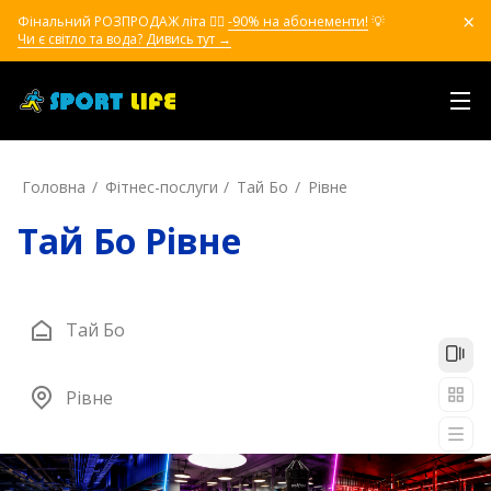
Фінальний РОЗПРОДАЖ літа ❤️‍🔥
-90% на абонементи!
💡
Чи є світло та вода? Дивись тут →
Головна
Фітнес-послуги
Тай Бо
Рівне
Тай Бо Рівне
Тай Бо
Рівне