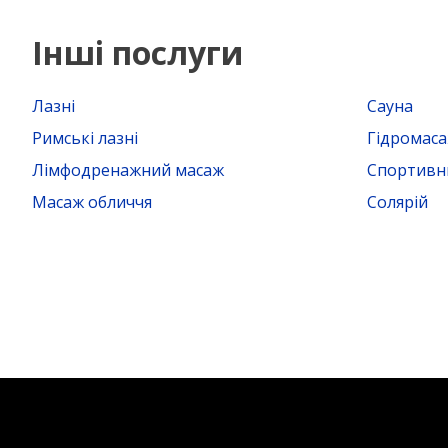
Інші послуги
Лазні
Сауна
Римські лазні
Гідромас
Лімфодренажний масаж
Спортивн
Масаж обличчя
Солярій