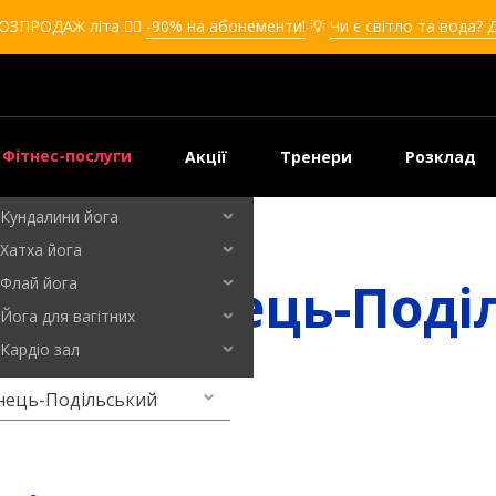
Кікбоксинг для дівчат
ОЗПРОДАЖ літа ❤️‍🔥
-90% на абонементи!
💡
Чи є світло та вода? 
Кікбоксинг для дітей
Самооборона
Самооборона для дівчат
Самооборона для дітей
Фітнес-послуги
Акції
Тренери
Розклад
Бальні танці
Кундалини йога
’янець-Подільський
Хатха йога
и Кам'янець-Поді
Флай йога
Йога для вагітних
Кардіо зал
нець-Подільський