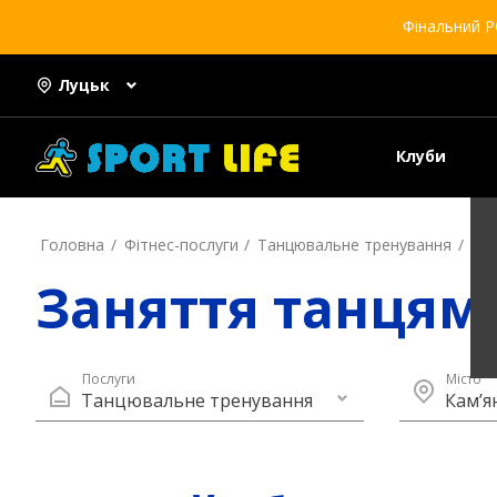
Фінальний Р
Луцьк
Клуби
Головна
Фітнес-послуги
Танцювальне тренування
Кам
Заняття танцям
Послуги
Місто
Танцювальне тренування
Кам’я