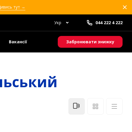
Дивись тут →
Укр
044 222 4 222
Вакансії
Забронювати знижку
льський