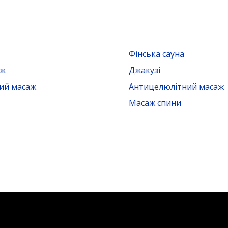
Фінська сауна
аж
Джакузі
ий масаж
Антицелюлітний масаж
Масаж спини