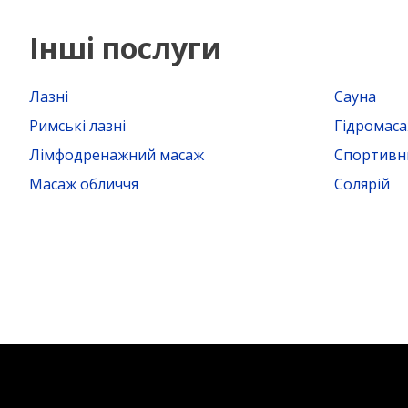
Інші послуги
Лазні
Сауна
Римські лазні
Гідромас
Лімфодренажний масаж
Спортивн
Масаж обличчя
Солярій