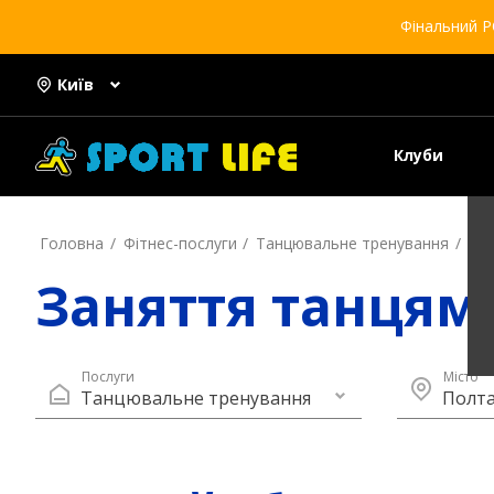
Фінальний Р
Київ
Клуби
Головна
Фітнес-послуги
Танцювальне тренування
По
Заняття танцям
Послуги
Місто
Танцювальне тренування
Полт