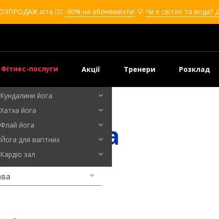
Кікбоксинг для дівчат
ОЗПРОДАЖ літа ❤️‍🔥
-90% на абонементи!
💡
Чи є світло та вода? 
Кікбоксинг для дітей
Самооборона
Самооборона для дівчат
Самооборона для дітей
Фітнес-послуги
Акції
Тренери
Розклад
Бальні танці
Кундалини йога
лтава
Хатха йога
и Полтава
Флай йога
Йога для вагітних
Кардіо зал
ава