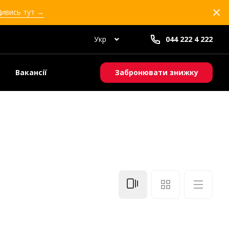
Дивись тут →
Укр
044 222 4 222
Вакансії
Забронювати знижку