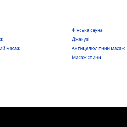
Фінська сауна
аж
Джакузі
ий масаж
Антицелюлітний масаж
Масаж спини