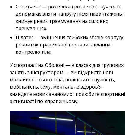
Стретчинг — розтяжка і розвиток гнучкості,
допомагає зняти напругу після навантажень і
знижує ризик травмування на силових
тренуваннях.
Пілатес — зміцнення глибоких м'язів корпусу,
розвиток правильної постави, дихання і
контролю тіла.
У спортзалі на Оболоні — в класах для групових
занять з інструктором — ви відкриєте нові
можливості свого тіла, поліпшите гнучкість,
мобільність, силу, ментальне здоров'я,
знайдете нових знайомих і полюбите спортивні
активності по-справжньому.