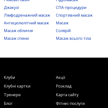
Джакузі
СПА-процедури
Лімфодренажний масаж
Спортивний масаж
Антицелюлітний масаж
Масаж
Масаж обличчя
Солярій
Масаж спини
Масаж всього тіла
Клуби
Акції
Клубні картки
Розклад
Тренери
Карта сайту
Блог
Фітнес-послуги