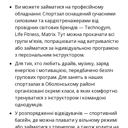
Ви можете займатися на професійному
обладнанні. Спортзал оснащений сучасними
силовими та кардіотренажерами від
провідних світових брендів — Technogym,
Life Fitness, Matrix. Тут можна прокачати всі
групи м'язів, попрацювати над витривалістю
або займатися за індивідуальною програмою
з персональним інструктором.
Для тих, хто любить драйв, музику, заряд
енергією і мотивацією, передбачено безліч
групових програм. Для занять в наших
спортзалах в Оболонському районі
організовані окремі класи, в яких комфортно
тренуватися з інструктором і командою
однодумців.
У розпорядженні відвідувачів — спортивний
басейн, де можна плавати у вільному режимі
або займатися з тренером, а також ходити на