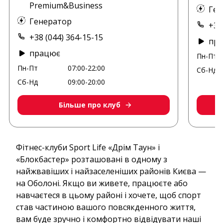
Premium&Business
Ген
Генератор
+38
+38 (044) 364-15-15
пр
працює
Пн-Пт
Пн-Пт
07:00-22:00
Сб-Нд
Сб-Нд
09:00-20:00
Більше про клуб
Фітнес-клуби Sport Life «Дрім Таун» і
«Блокбастер» розташовані в одному з
найжвавіших і найзаселеніших районів Києва —
на Оболоні. Якщо ви живете, працюєте або
навчаєтеся в цьому районі і хочете, щоб спорт
став частиною вашого повсякденного життя,
вам буде зручно і комфортно відвідувати наші