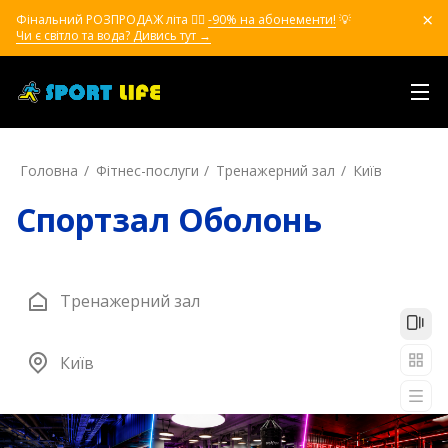
Фінальний РОЗПРОДАЖ літа ❤️‍🔥
-90% на абонементи!
💡
Чи є світло та вода? Дивись тут →
Головна
Фітнес-послуги
Тренажерний зал
Київ
Спортзал Оболонь
Тренажерний зал
Київ