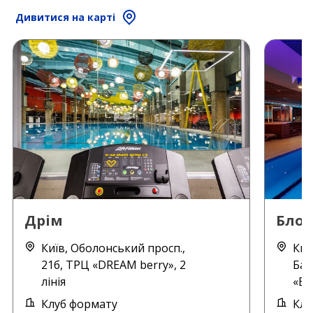
Дивитися на карті
Дрім
Блок
Київ, Оболонський просп.,
Киї
21б, ТРЦ «DREAM berry», 2
Бан
лінія
«Бл
Клуб формату
Клу