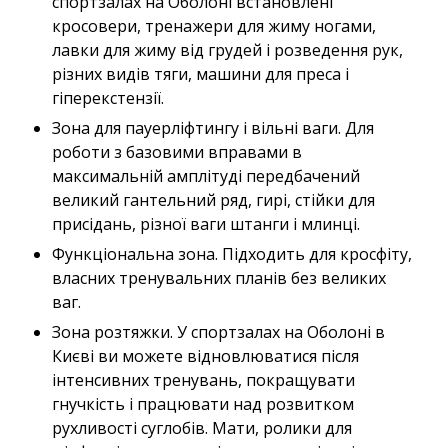
спортзалах на Оболоні встановлені
кросовери, тренажери для жиму ногами,
лавки для жиму від грудей і розведення рук,
різних видів тяги, машини для преса і
гіперекстензії.
Зона для пауерліфтингу і вільні ваги. Для
роботи з базовими вправами в
максимальній амплітуді передбачений
великий гантельний ряд, гирі, стійки для
присідань, різної ваги штанги і млинці.
Функціональна зона. Підходить для кросфіту,
власних тренувальних планів без великих
ваг.
Зона розтяжки. У спортзалах на Оболоні в
Києві ви можете відновлюватися після
інтенсивних тренувань, покращувати
гнучкість і працювати над розвитком
рухливості суглобів. Мати, ролики для