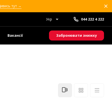
Дивись тут →
Укр
044 222 4 222
Вакансії
Забронювати знижку