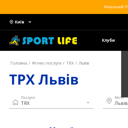
Фінальний Р
Київ
Клуби
Головна
Фітнес-послуги
TRX
Львів
ТРХ Львів
Послуги
Місто
TRX
Львів