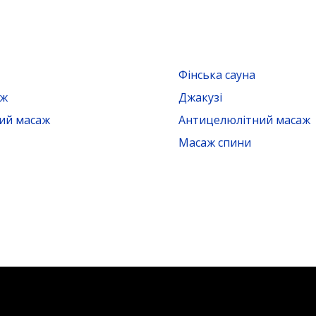
Фінська сауна
аж
Джакузі
ий масаж
Антицелюлітний масаж
Масаж спини