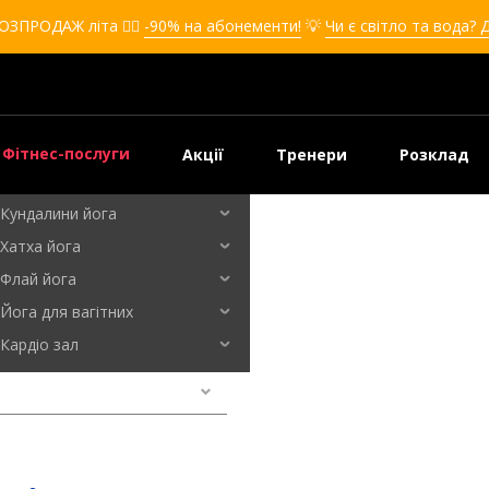
Кікбоксинг для дівчат
ОЗПРОДАЖ літа ❤️‍🔥
-90% на абонементи!
💡
Чи є світло та вода? 
Кікбоксинг для дітей
Самооборона
Самооборона для дівчат
Самооборона для дітей
Фітнес-послуги
Акції
Тренери
Розклад
Бальні танці
Кундалини йога
Хатха йога
Флай йога
Йога для вагітних
Кардіо зал