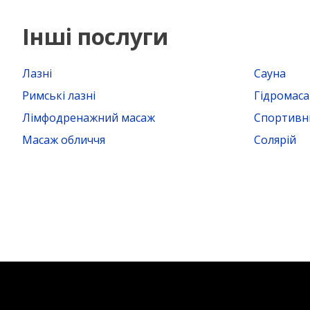
Інші послуги
Лазні
Сауна
Римські лазні
Гідромас
Лімфодренажний масаж
Спортивн
Масаж обличчя
Солярій