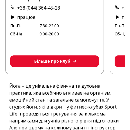
+38 (044) 364-45-28
+38
працює
пр
Пн-Пт
7:30-22:00
Пн-Пт
Сб-Нд
9:00-20:00
Сб-Нд
Більше про клуб
Йога – це унікальна фізична та духовна
практика, яка всебічно впливає на організм,
емоційний стан та загальне самопочуття. У
студіях йоги, які відкриті у фитнес-клубах Sport
Life, проводяться тренування за кількома
напрямками для учнів різного рівня підготовки.
Але при цьому на кожному занятті інструктор