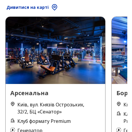
Дивитися на карті
Арсенальна
Борщ
Київ, вул. Князів Острозьких,
Киї
32/2, БЦ «Сенатор»
Клу
Клуб формату Premium
Pre
Генератор
Ген