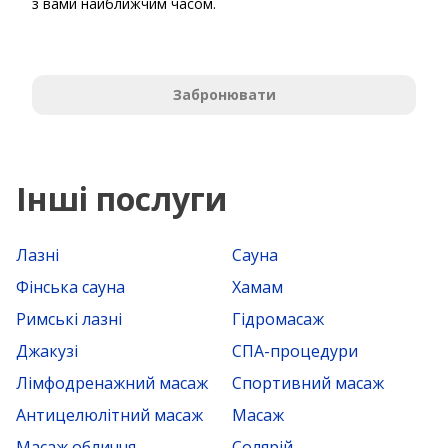
з вами найближчим часом.
Забронювати
Інші послуги
Лазні
Сауна
Фінська сауна
Хамам
Римські лазні
Гідромасаж
Джакузі
СПА-процедури
Лімфодренажний масаж
Спортивний масаж
Антицелюлітний масаж
Масаж
Масаж обличчя
Солярій