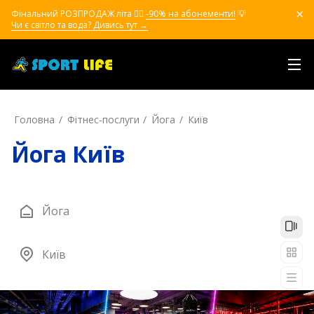
Фінальний РОЗПРОДАЖ літа ❤️‍🔥
-90% на абонементи!
💡
Чи є світло та вода? Дивись тут →
Головна
Фітнес-послуги
Йога
Київ
Йога Київ
Йога
Київ