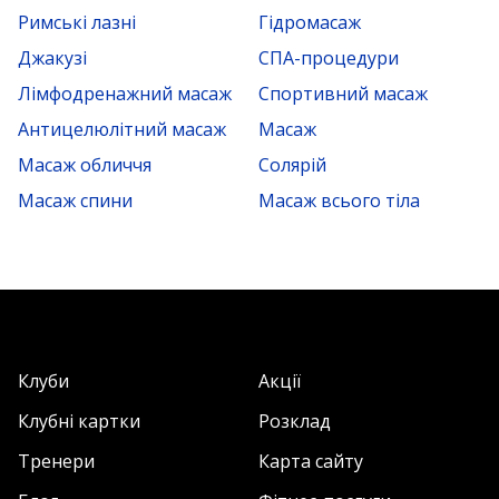
Римські лазні
Гідромасаж
Джакузі
СПА-процедури
Лімфодренажний масаж
Спортивний масаж
Антицелюлітний масаж
Масаж
Масаж обличчя
Солярій
Масаж спини
Масаж всього тіла
Клуби
Акції
Клубні картки
Розклад
Тренери
Карта сайту