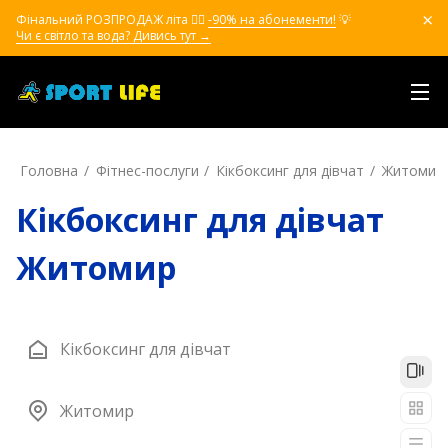
Фінальний РОЗПРОДАЖ літа ❤️‍🔥
-90% на абонементи!
💡
Чи є світло та вода? Дивись тут →
Головна
Фітнес-послуги
Кікбоксинг для дівчат
Житомир
Кікбоксинг для дівчат
Житомир
Кікбоксинг для дівчат
Житомир