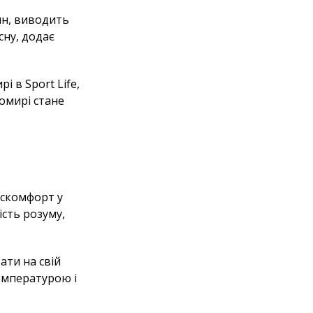
ин, виводить
сну, додає
 в Sport Life,
омирі стане
искомфорт у
ість розуму,
ати на свій
температурою і