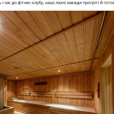
 час до фітнес-клубу, наші лазні завжди прогріті й готов