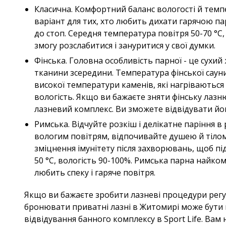
Класична. Комфортний баланс вологості й темп
варіант для тих, хто любить дихати гарячою па
до стоп. Середня температура повітря 50-70 °C, 
змогу розслабитися і зануритися у свої думки.
Фінська. Головна особливість парної - це сухи
тканини зсередини. Температура фінської сауни 
високої температури каменів, які нагріваються
вологість. Якщо ви бажаєте зняти фінську лазн
лазневий комплекс. Ви зможете відвідувати йог
Римська. Відчуйте розкіш і делікатне паріння в 
вологим повітрям, відпочивайте душею й тілом.
зміцнення імунітету після захворювань, щоб пі
50 °C, вологість 90-100%. Римська парна найком
любить спеку і гаряче повітря.
Якщо ви бажаєте зробити лазневі процедури регул
бронювати приватні лазні в Житомирі може бути 
відвідування банного комплексу в Sport Life. Вам