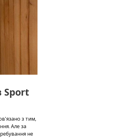
 Sport
в'язано з тим,
ння. Але за
еребування не