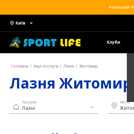
Фінальний Р
Київ
Клуби
Головна
Інші послуги
Лазні
Житомир
Лазня Житомир
Послуги
Місто
Лазні
Жито