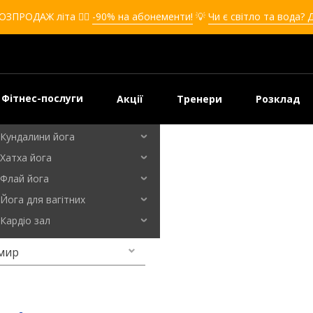
Кікбоксинг для дівчат
ОЗПРОДАЖ літа ❤️‍🔥
-90% на абонементи!
💡
Чи є світло та вода? 
Кікбоксинг для дітей
Самооборона
Самооборона для дівчат
Самооборона для дітей
Фітнес-послуги
Акції
Тренери
Розклад
Бальні танці
Кундалини йога
Хатха йога
Флай йога
Йога для вагітних
Кардіо зал
мир