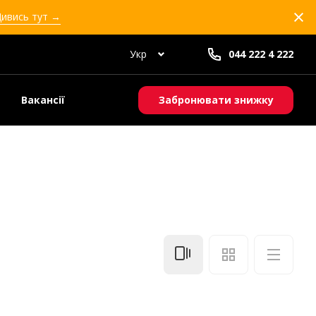
Дивись тут →
Укр
044 222 4 222
Вакансії
Забронювати знижку