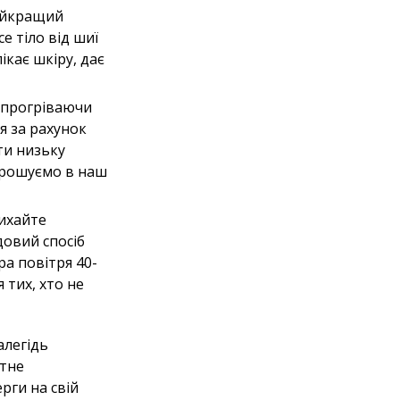
найкращий
е тіло від шиї
ікає шкіру, дає
е прогріваючи
я за рахунок
ти низьку
апрошуємо в наш
дихайте
довий спосіб
ра повітря 40-
 тих, хто не
алегідь
ітне
рги на свій