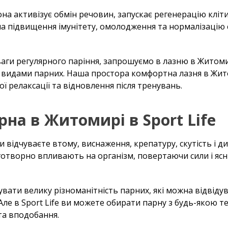
она активізує обмін речовин, запускає регенерацію кліт
на підвищення імунітету, омолодження та нормалізацію 
аги регулярного паріння, запрошуємо в лазню в Житомирі
и видами парних. Наша простора комфортна лазня в Жит
 релаксації та відновлення після тренувань.
рна в Житомирі в Sport Life
 відчуваєте втому, виснаження, крепатуру, скутість і д
готворно впливають на організм, повертаючи сили і ясн
увати велику різноманітність парних, які можна відвідув
 Але в Sport Life ви можете обирати парну з будь-якою 
 та вподобання.