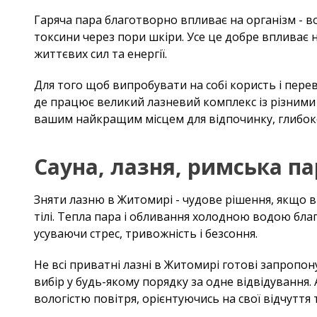
Гаряча пара благотворно впливає на організм - в
токсини через пори шкіри. Усе це добре впливає 
життєвих сил та енергії.
Для того щоб випробувати на собі користь і перев
де працює великий лазневий комплекс із різним
вашим найкращим місцем для відпочинку, глибокої
Сауна, лазня, римська па
Зняти лазню в Житомирі - чудове рішення, якщо ви
тілі. Тепла пара і обливання холодною водою бла
усуваючи стрес, тривожність і безсоння.
Не всі приватні лазні в Житомирі готові запропон
вибір у будь-якому порядку за одне відвідування.
вологістю повітря, орієнтуючись на свої відчуття