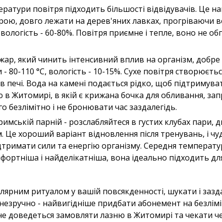
ератури повітря підходить більшості відвідувачів. Це 
рою, довго лежати на дерев'яних лавках, прогріваючи вс
вологість - 60-80%. Повітря приємне і тепле, воно не обп
й жар, який чинить інтенсивний вплив на організм, добр
- 80-110 °C, вологість - 10-15%. Сухе повітря створюєтьс
 в печі. Вода на камені подається рідко, щоб підтримува
ю в Житомирі, в якій є крижана бочка для обливання, з
о безлімітно і не бронювати час заздалегідь.
римській парній - розслабляйтеся в густих клубах пари, 
 Це хороший варіант відновлення після тренувань, і чу
дтримати сили та енергію організму. Середня температу
фортніша і найделікатніша, вона ідеально підходить для
ярним ритуалом у вашій повсякденності, шукати і зазд
незручно - найвигідніше придбати абонемент на безлім
 не доведеться замовляти лазню в Житомирі та чекати че