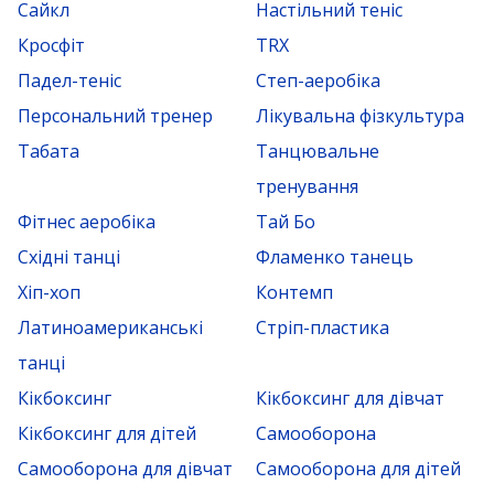
Сайкл
Настільний теніс
Кросфіт
TRX
Падел-теніс
Степ-аеробіка
Персональний тренер
Лікувальна фізкультура
Табата
Танцювальне
тренування
Фітнес аеробіка
Тай Бо
Східні танці
Фламенко танець
Хіп-хоп
Контемп
Латиноамериканські
Стріп-пластика
танці
Кікбоксинг
Кікбоксинг для дівчат
Кікбоксинг для дітей
Самооборона
Самооборона для дівчат
Самооборона для дітей