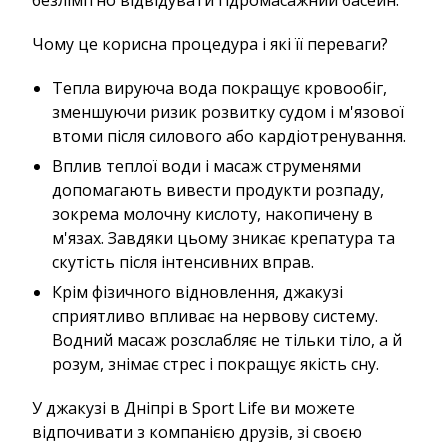
безлімітно відвідувати гідромасажний басейн.
Чому це корисна процедура і які її переваги?
Тепла вируюча вода покращує кровообіг,
зменшуючи ризик розвитку судом і м'язової
втоми після силового або кардіотренування.
Вплив теплої води і масаж струменями
допомагають вивести продукти розпаду,
зокрема молочну кислоту, накопичену в
м'язах. Завдяки цьому зникає крепатура та
скутість після інтенсивних вправ.
Крім фізичного відновлення, джакузі
сприятливо впливає на нервову систему.
Водний масаж розслабляє не тільки тіло, а й
розум, знімає стрес і покращує якість сну.
У джакузі в Дніпрі в Sport Life ви можете
відпочивати з компанією друзів, зі своєю