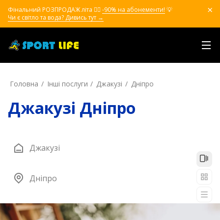
Фінальний РОЗПРОДАЖ літа ❤️‍🔥
-90% на абонементи!
💡
Чи є світло та вода? Дивись тут →
Головна
Інші послуги
Джакузі
Дніпро
Джакузі Дніпро
Джакузі
Дніпро