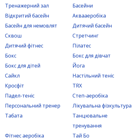
Тренажерний зал
Басейни
Відкритий басейн
Аквааеробіка
Басейн для немовлят
Дитячий басейн
Сквош
Стретчинг
Дитячий фітнес
Пілатес
Бокс
Бокс для дівчат
Бокс для дітей
Йога
Сайкл
Настільний теніс
Кросфіт
TRX
Падел-теніс
Степ-аеробіка
Персональний тренер
Лікувальна фізкультура
Табата
Танцювальне
тренування
Фітнес аеробіка
Тай Бо