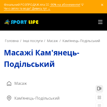
Фінальний РОЗПРОДАЖ літа ❤️‍🔥
-90% на абонементи!
💡
Чи є світло та вода? Дивись тут →
Головна
Інші послуги
Масаж
Кам’янець-Подільський
Масажі Кам'янець-
Подільський
Масаж
Кам’янець-Подільський