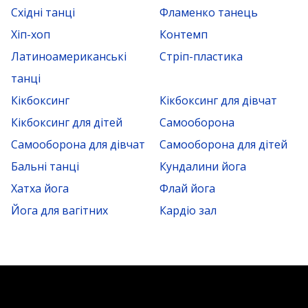
Східні танці
Фламенко танець
Хіп-хоп
Контемп
Латиноамериканські
Стріп-пластика
танці
Кікбоксинг
Кікбоксинг для дівчат
Кікбоксинг для дітей
Самооборона
Самооборона для дівчат
Самооборона для дітей
Бальні танці
Кундалини йога
Хатха йога
Флай йога
Йога для вагітних
Кардіо зал