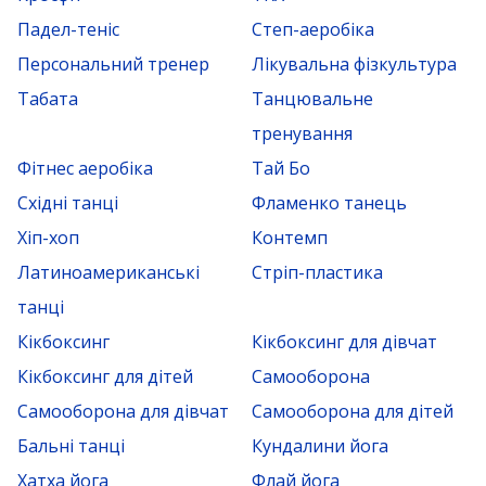
Падел-теніс
Степ-аеробіка
Персональний тренер
Лікувальна фізкультура
Табата
Танцювальне
тренування
Фітнес аеробіка
Тай Бо
Східні танці
Фламенко танець
Хіп-хоп
Контемп
Латиноамериканські
Стріп-пластика
танці
Кікбоксинг
Кікбоксинг для дівчат
Кікбоксинг для дітей
Самооборона
Самооборона для дівчат
Самооборона для дітей
Бальні танці
Кундалини йога
Хатха йога
Флай йога