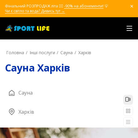
Фінальний РОЗПРОДАЖ літа ❤️‍🔥
-90% на абонементи!
💡
Чи є світло та вода? Дивись тут →
Головна
Інші послуги
Сауна
Харків
Сауна Харків
Сауна
Харків