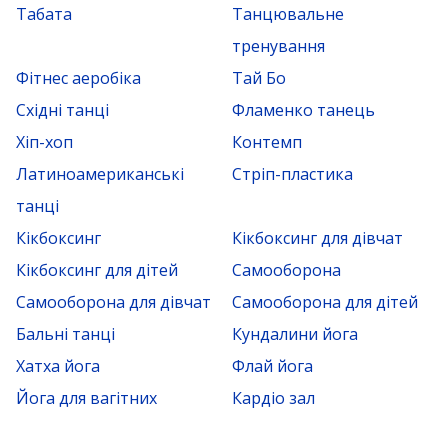
Табата
Танцювальне
тренування
Фітнес аеробіка
Тай Бо
Східні танці
Фламенко танець
Хіп-хоп
Контемп
Латиноамериканські
Стріп-пластика
танці
Кікбоксинг
Кікбоксинг для дівчат
Кікбоксинг для дітей
Самооборона
Самооборона для дівчат
Самооборона для дітей
Бальні танці
Кундалини йога
Хатха йога
Флай йога
Йога для вагітних
Кардіо зал