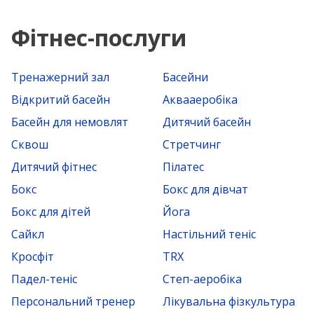
Фітнес-послуги
Тренажерний зал
Басейни
Відкритий басейн
Аквааеробіка
Басейн для немовлят
Дитячий басейн
Сквош
Стретчинг
Дитячий фітнес
Пілатес
Бокс
Бокс для дівчат
Бокс для дітей
Йога
Сайкл
Настільний теніс
Кросфіт
TRX
Падел-теніс
Степ-аеробіка
Персональний тренер
Лікувальна фізкультура