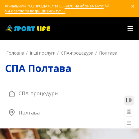
Фінальний РОЗПРОДАЖ літа ❤️‍🔥
-90% на абонементи!
💡
Чи є світло та вода? Дивись тут →
Головна
Інші послуги
СПА-процедури
Полтава
СПА Полтава
СПА-процедури
Полтава