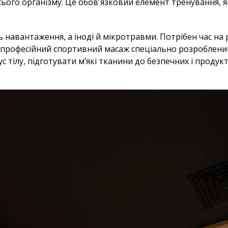
сього організму. Це обов'язковий елемент тренування, 
 навантаження, а іноді й мікротравми. Потрібен час на
— професійний спортивний масаж спеціально розроблений
с тілу, підготувати м’які тканини до безпечних і продук