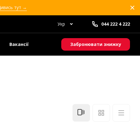
Дивись тут →
Укр
044 222 4 222
Вакансії
Забронювати знижку