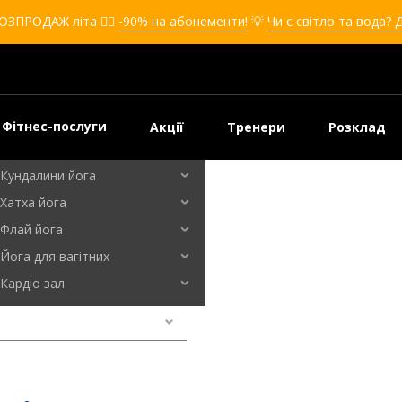
Кікбоксинг для дівчат
ОЗПРОДАЖ літа ❤️‍🔥
-90% на абонементи!
💡
Чи є світло та вода? 
Кікбоксинг для дітей
Самооборона
Самооборона для дівчат
Самооборона для дітей
Фітнес-послуги
Акції
Тренери
Розклад
Бальні танці
Кундалини йога
Хатха йога
аж Буча
Флай йога
Йога для вагітних
Кардіо зал