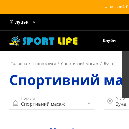
Фінальний Р
Луцьк
Клуби
Головна
Інші послуги
Спортивний масаж
Буча
Спортивний мас
Послуги
Місто
Спортивний масаж
Буча