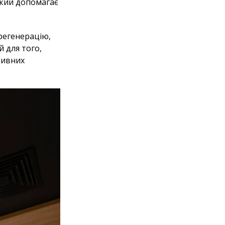
який допомагає
 регенерацію,
 для того,
тивних