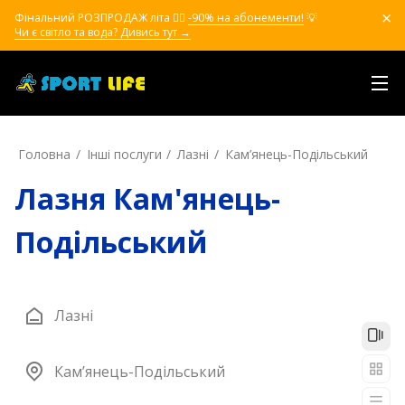
Фінальний РОЗПРОДАЖ літа ❤️‍🔥
-90% на абонементи!
💡
Чи є світло та вода? Дивись тут →
Головна
Інші послуги
Лазні
Кам’янець-Подільський
Лазня Кам'янець-
Подільський
Лазні
Кам’янець-Подільський