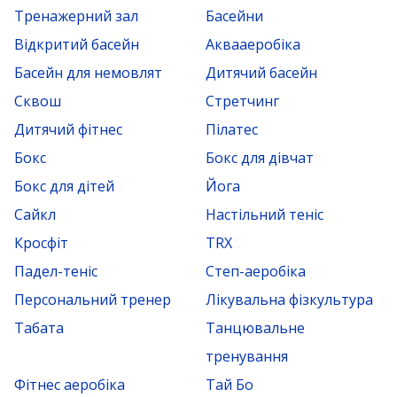
Тренажерний зал
Басейни
Відкритий басейн
Аквааеробіка
Басейн для немовлят
Дитячий басейн
Сквош
Стретчинг
Дитячий фітнес
Пілатес
Бокс
Бокс для дівчат
Бокс для дітей
Йога
Сайкл
Настільний теніс
Кросфіт
TRX
Падел-теніс
Степ-аеробіка
Персональний тренер
Лікувальна фізкультура
Табата
Танцювальне
тренування
Фітнес аеробіка
Тай Бо