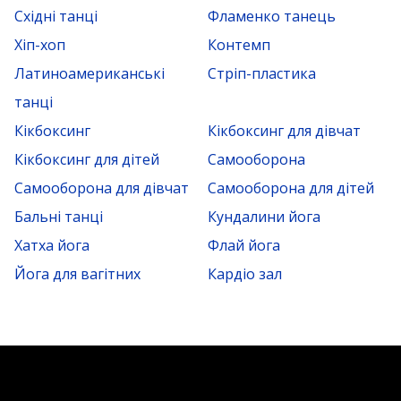
Східні танці
Фламенко танець
Хіп-хоп
Контемп
Латиноамериканські
Стріп-пластика
танці
Кікбоксинг
Кікбоксинг для дівчат
Кікбоксинг для дітей
Самооборона
Самооборона для дівчат
Самооборона для дітей
Бальні танці
Кундалини йога
Хатха йога
Флай йога
Йога для вагітних
Кардіо зал