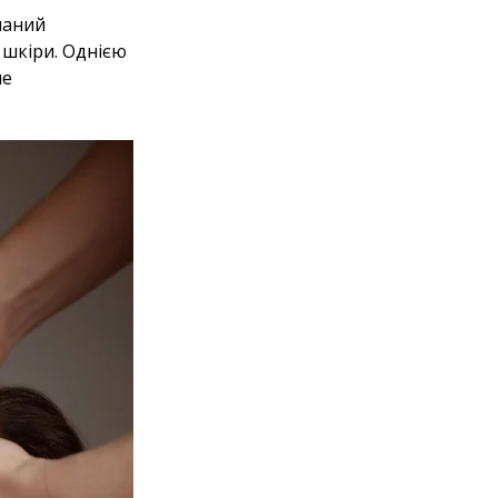
наний
 шкіри. Однією
не