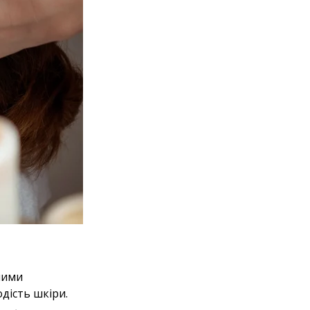
ними
дість шкіри.