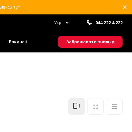
Дивись тут →
Укр
044 222 4 222
Вакансії
Забронювати знижку