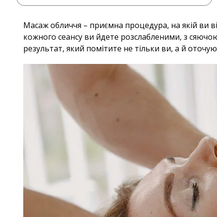
Масаж обличчя – приємна процедура, на якій ви ві
кожного сеансу ви йдете розслабленими, з сяючо
результат, який помітите не тільки ви, а й оточуюч