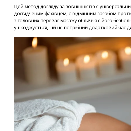
Цей метод догляду за зовнішністю є універсальним
досвідченим фахівцем, є відмінним засобом проти
з головних переваг масажу обличчя є його безболі
ушкоджується, і їй не потрібний додатковий час дл