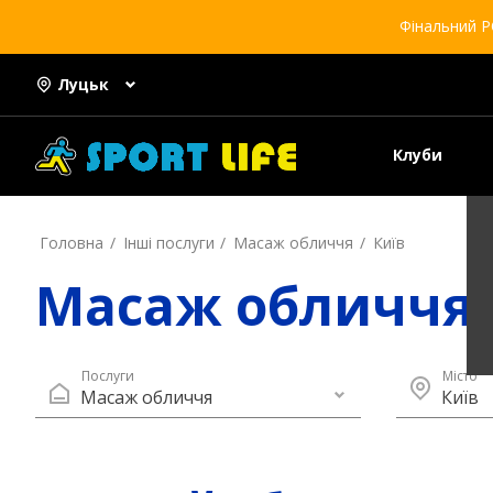
Фінальний Р
Луцьк
Клуби
Головна
Інші послуги
Масаж обличчя
Київ
Масаж обличчя 
Послуги
Місто
Масаж обличчя
Київ