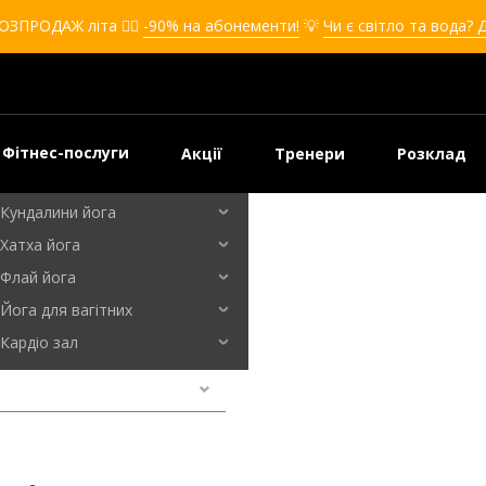
Кікбоксинг для дівчат
ОЗПРОДАЖ літа ❤️‍🔥
-90% на абонементи!
💡
Чи є світло та вода? 
Кікбоксинг для дітей
Самооборона
Самооборона для дівчат
Самооборона для дітей
Фітнес-послуги
Акції
Тренери
Розклад
Бальні танці
Кундалини йога
Хатха йога
Київ
Флай йога
Йога для вагітних
Кардіо зал