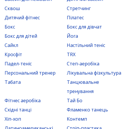
Сквош
Стретчинг
Дитячий фітнес
Пілатес
Бокс
Бокс для дівчат
Бокс для дітей
Йога
Сайкл
Настільний теніс
Кросфіт
TRX
Падел-теніс
Степ-аеробіка
Персональний тренер
Лікувальна фізкультура
Табата
Танцювальне
тренування
Фітнес аеробіка
Тай Бо
Східні танці
Фламенко танець
Хіп-хоп
Контемп
Латиноамериканські
Стріп-пластика