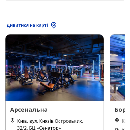
Дивитися на карті
Арсенальна
Борщ
Київ, вул. Князів Острозьких,
Киї
32/2, БЦ «Сенатор»