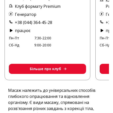
Клу
Клуб формату Premium
Pre
Генератор
Ген
+38 (044) 364-45-28
+38
працює
пр
Пн-Пт
7:30-22:00
Пн-Пт
Сб-Нд
9:00-20:00
Сб-Нд
Більше про клуб
Масаж належить до універсальних способів
глибокого опрацювання та відновлення
організму. Є види масажу, спрямовані на
розв'язання різних завдань з корекції тіла,