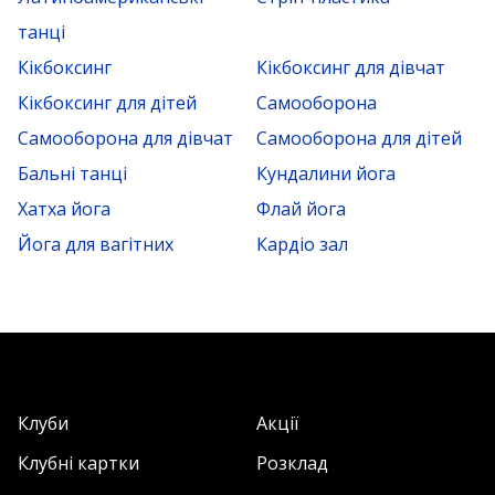
танці
Кікбоксинг
Кікбоксинг для дівчат
Кікбоксинг для дітей
Самооборона
Самооборона для дівчат
Самооборона для дітей
Бальні танці
Кундалини йога
Хатха йога
Флай йога
Йога для вагітних
Кардіо зал
Клуби
Акції
Клубні картки
Розклад