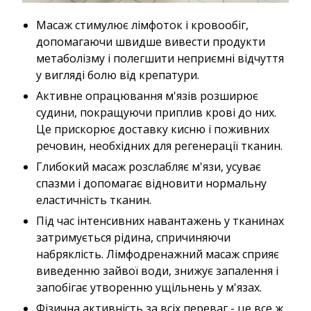
Масаж стимулює лімфоток і кровообіг,
допомагаючи швидше вивести продукти
метаболізму і полегшити неприємні відчуття
у вигляді болю від крепатури.
Активне опрацювання м'язів розширює
судини, покращуючи приплив крові до них.
Це прискорює доставку кисню і поживних
речовин, необхідних для регенерації тканин.
Глибокий масаж розслабляє м'язи, усуває
спазми і допомагає відновити нормальну
еластичність тканин.
Під час інтенсивних навантажень у тканинах
затримується рідина, спричиняючи
набряклість. Лімфодренажний масаж сприяє
виведенню зайвої води, знижує запалення і
запобігає утворенню ущільнень у м'язах.
Фізична активність за всіх переваг - це все ж