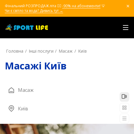
Фінальний РОЗПРОДАЖ літа ❤️‍🔥
-90% на абонементи!
💡
Чи є світло та вода? Дивись тут →
Головна
Інші послуги
Масаж
Київ
Масажі Київ
Масаж
Київ