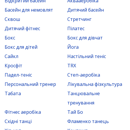
Відкритий басейн
Аквааеробіка
Басейн для немовлят
Дитячий басейн
Сквош
Стретчинг
Дитячий фітнес
Пілатес
Бокс
Бокс для дівчат
Бокс для дітей
Йога
Сайкл
Настільний теніс
Кросфіт
TRX
Падел-теніс
Степ-аеробіка
Персональний тренер
Лікувальна фізкультура
Табата
Танцювальне
тренування
Фітнес аеробіка
Тай Бо
Східні танці
Фламенко танець