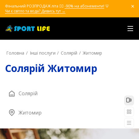
Фінальний РОЗПРОДАЖ літа ❤️‍🔥
-90% на абонементи!
💡
Чи є світло та вода? Дивись тут →
Головна
Інші послуги
Солярій
Житомир
Солярій Житомир
Солярій
Житомир