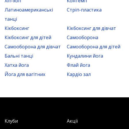
Хіп-хоп
Контемп
Латиноамериканські
Стріп-пластика
танці
Кікбоксинг
Кікбоксинг для дівчат
Кікбоксинг для дітей
Самооборона
Самооборона для дівчат
Самооборона для дітей
Бальні танці
Кундалини йога
Хатха йога
Флай йога
Йога для вагітних
Кардіо зал
Клуби
Акції